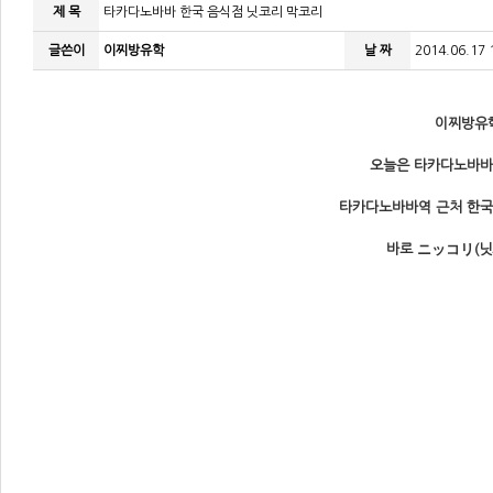
제 목
타카다노바바 한국 음식점 닛코리 막코리
글쓴이
이찌방유학
날 짜
2014.06.17 
이찌방유학
오늘은 타카다노바바
타카다노바바역 근처 한국
바로 ニッコリ(닛