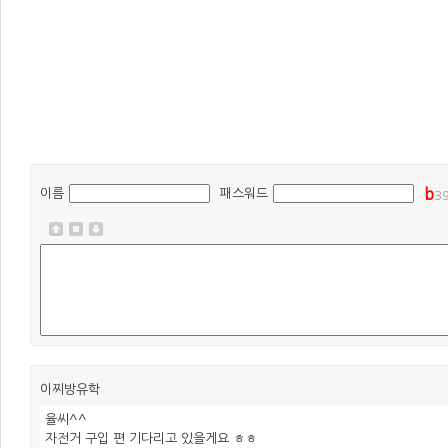
b
이름
패스워드
3
이찌방유학
율씨^^
자전거 구입 편 기다리고 있을게요 ㅎㅎ