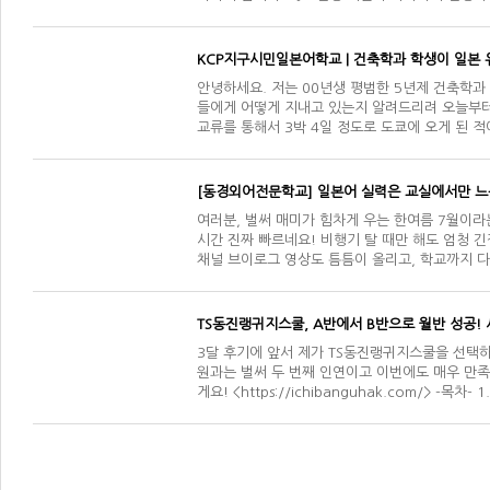
KCP지구시민일본어학교 | 건축학과 학생이 일본 
안녕하세요. 저는 00년생 평범한 5년제 건축학과
들에게 어떻게 지내고 있는지 알려드리려 오늘부터 
교류를 통해서 3박 4일 정도로 도쿄에 오게 된 
[동경외어전문학교] 일본어 실력은 교실에서만 느는
여러분, 벌써 매미가 힘차게 우는 한여름 7월이라
시간 진짜 빠르네요! 비행기 탈 때만 해도 엄청
채널 브이로그 영상도 틈틈이 올리고, 학교까지 
TS동진랭귀지스쿨, A반에서 B반으로 월반 성공!
3달 후기에 앞서 제가 TS동진랭귀지스쿨을 선택하
원과는 벌써 두 번째 인연이고 이번에도 매우 만
게요! <https://ichibanguhak.com/> 