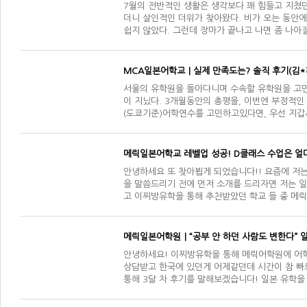
7월의 전반적인 생활은 생각보다 꽤 힘들고 지쳤던
더니 살인적인 더위가 찾아왔다. 비가 오는 동안
쉽지 않았다. 그런데 장마가 끝나고 나면 좀 나아
MCA일본어학교｜실제 만족도는? 솔직 후기(김*
서울의 유학원을 돌아다니며 수속할 유학원을 고민
이 지났다. 3개월동안의 총평을, 이번엔 부정적인 
(도쿄기준) ​어학연수를 고민하고있다면, 우선 지
메릭일본어학교 레벨업 성공! D클래스 수업은 얼
안녕하세요 또 찾아뵙게 되었습니다!! 요즘에 저는
을 말씀드리기 전에 먼저 소개를 드리자면 저는 
고 이찌방유학을 통해 추천받았던 학교 들 중 메릭
다…
메릭일본어학원｜“공부 안 하던 사람도 변한다” 일
안녕하세요! 이찌방유학을 통해 메릭어학원에 어학
상담받고 한국에 있던게 어제같던데 시간이 참 빠르
통해 3달 차 후기를 말해보겠습니다! 일본 유학을