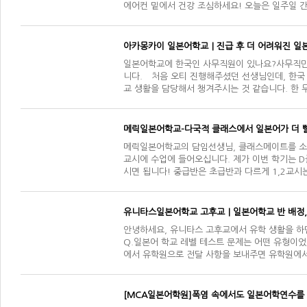
에어컨 밑에서 건강 조심하세요! 오늘은 일주일 
아카몽카이 일본어학교｜진급 후 더 어려워진 일
일본어학교에 한국인 사무직원이 있나요? ​사무직
니다. 처음 오티 진행해주셨던 선생님인데, 한국
교 생활을 담당해서 챙겨주시는 것 같습니다. 한
메릭일본어학교-다국적 클래스에서 일본어가 더 빨
메릭일본어학교의 담임선생님, 클래스메이트를 소개
교시에 수업에 들어오십니다. 제가 이번 학기는 
시면 됩니다! 중급반은 초급반과 다르게 1,2교시
를 공…
유니타스일본어학교 고후교｜일본어학교 반 배정, 
안녕하세요, 유니타스 고후교에서 유학 생활을 하면
Q.일본어 학교 레벨 테스트 문제는 어떤 유형이었
에서 유학원으로 전달 사항을 보내주면 유학원에서
[MCA일본어학원]폭염 속에서도 일본어학연수를 