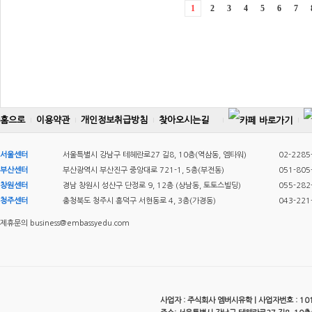
1
2
3
4
5
6
7
홈으로
이용약관
개인정보취급방침
찾아오시는길
서울센터
서울특별시 강남구 테헤란로27 길8, 10층(역삼동, 엠타워)
02-2285
부산센터
부산광역시 부산진구 중앙대로 721-1, 5층(부전동)
051-805
창원센터
경남 창원시 성산구 단정로 9, 12층 (상남동, 토토스빌딩)
055-282
청주센터
충청북도 청주시 흥덕구 서현동로 4, 3층(가경동)
043-221
제휴문의 business@embassyedu.com
사업자 : 주식회사 엠버시유학 | 사업자번호 : 101-