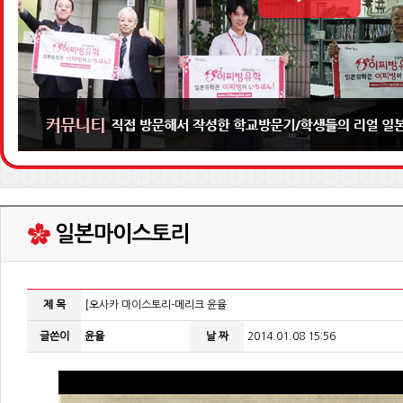
제 목
[오사카 마이스토리-메리크 윤율
글쓴이
윤율
날 짜
2014.01.08 15:56