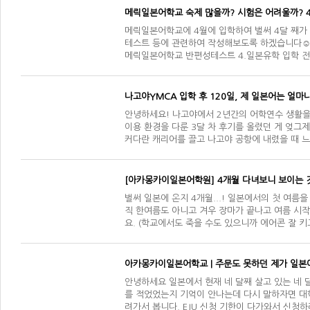
메릭일본어학교 숙제 많을까? 시험은 어려울까? 
메릭일본어학교에 4월에 입학하여 벌써 4달 째가
테스트 등에 관련하여 작성해보도록 하겠습니다☺ ​ [
메릭일본어학교 반편성테스트 4.일본유학 입학 전
나고야YMCA 입학 후 120일, 제 일본어는 얼마
안녕하세요! 나고야에서 2년간의 어학연수 생활을 
이용 환경을 다룬 3달 차 후기를 올렸던 게 엊그제
커다란 캐리어를 끌고 나고야 공항에 내렸을 때 
학업 …
[아카몽카이일본어학원] 4개월 다녀보니 보이는
벌써 일본에 온지 4개월...! 일본에서의 첫 여름
직 한여름도 아니고 겨우 장마가 끝나고 여름 시
요. (학교에서도 죽을 수도 있으니까 에어콘 잘 
아카몽카이일본어학교 | 주문도 못하던 제가 일본
안녕하세요 일본에서 현재 네 달째 살고 있는 네
를 적었었는지 기억이 안나는데 다시 말하자면 대
려가서 봅니다. EJU 신청 기한이 다가와서 신