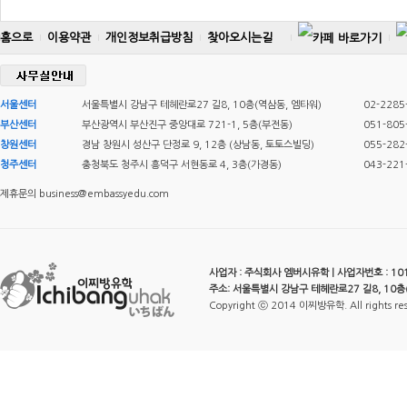
홈으로
이용약관
개인정보취급방침
찾아오시는길
서울센터
서울특별시 강남구 테헤란로27 길8, 10층(역삼동, 엠타워)
02-2285
부산센터
부산광역시 부산진구 중앙대로 721-1, 5층(부전동)
051-805
창원센터
경남 창원시 성산구 단정로 9, 12층 (상남동, 토토스빌딩)
055-282
청주센터
충청북도 청주시 흥덕구 서현동로 4, 3층(가경동)
043-221
제휴문의 business@embassyedu.com
사업자 : 주식회사 엠버시유학 | 사업자번호 : 101-
주소: 서울특별시 강남구 테헤란로27 길8, 10층
Copyright ⓒ 2014 이찌방유학. All rights re