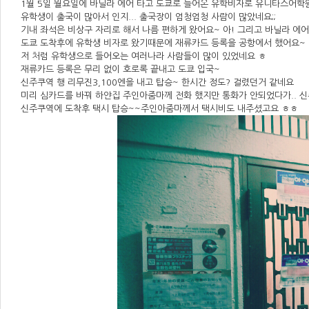
1월 5일 월요일에 바닐라 에어 타고 도쿄로 들어온 유학비자로 유니타스어학
유학생이 출국이 많아서 인지... 출국장이 엄청엄청 사람이 많았네요;;
기내 좌석은 비상구 자리로 해서 나름 편하게 왔어요~ 아! 그리고 바닐라 에
도쿄 도착후에 유학생 비자로 왔기때문에 재류카드 등록을 공항에서 했어요~
저 처럼 유학생으로 들어오는 여러나라 사람들이 많이 있었네요 ㅎ
재류카드 등록은 무리 없이 호로록 끝내고 도쿄 입국~
신주쿠역 행 리무진3,100엔을 내고 탑승~ 한시간 정도? 걸렸던거 같네요
미리 심카드를 바꿔 하얀집 주인아줌마께 전화 했지만 통화가 안되었다가.. 신
신주쿠역에 도착후 택시 탑승~~주인아줌마께서 택시비도 내주셨고요 ㅎㅎ