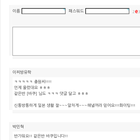
e
이름
패스워드
2
이찌방유학
ㅋㅋㅋㅋㅋ 충원씨!!!!
언제 올렸대요 ㅎㅎㅎ
같은반 [바쿠] 님도 ㅋㅋㅋ 댓글 달고 ㅎㅎㅎ
신통방통하게 일본 생활 잘~~~알차게~~~해낼꺼라 믿어요!!!화이팅!!!
박민혁
반가워요!! 같은반 바쿠입니다!!