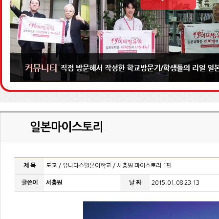
제 목
도쿄 / 유니타스일본어학교 / 서충원 마이스토리 1편
글쓴이
서충원
날 짜
2015.01.08 23:13