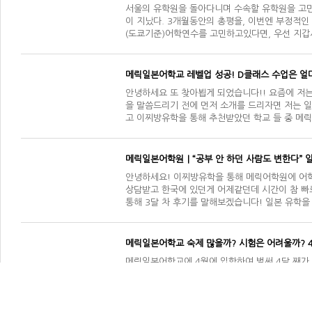
서울의 유학원을 돌아다니며 수속할 유학원을 고민
이 지났다. 3개월동안의 총평을, 이번엔 부정적인 
(도쿄기준) ​어학연수를 고민하고있다면, 우선 지
메릭일본어학교 레벨업 성공! D클래스 수업은 얼
안녕하세요 또 찾아뵙게 되었습니다!! 요즘에 저는
을 말씀드리기 전에 먼저 소개를 드리자면 저는 
고 이찌방유학을 통해 추천받았던 학교 들 중 메릭
다…
메릭일본어학원｜“공부 안 하던 사람도 변한다” 일
안녕하세요! 이찌방유학을 통해 메릭어학원에 어학
상담받고 한국에 있던게 어제같던데 시간이 참 빠르
통해 3달 차 후기를 말해보겠습니다! 일본 유학을
메릭일본어학교 숙제 많을까? 시험은 어려울까? 
메릭일본어학교에 4월에 입학하여 벌써 4달 째가
테스트 등에 관련하여 작성해보도록 하겠습니다☺ ​ [
메릭일본어학교 반편성테스트 4.일본유학 입학 전