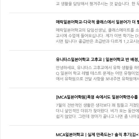
교 생활을 담당해서 챙겨주시는 것 같습니다. 한
메릭일본어학교-다국적 클래스에서 일본어가 더 빨
메릭일본어학교의 담임선생님, 클래스메이트를 소개
교시에 수업에 들어오십니다. 제가 이번 학기는 
시면 됩니다! 중급반은 초급반과 다르게 1,2교시
를 공…
유니타스일본어학교 고후교｜일본어학교 반 배정, 
안녕하세요, 유니타스 고후교에서 유학 생활을 하면
Q.일본어 학교 레벨 테스트 문제는 어떤 유형이었
에서 유학원으로 전달 사항을 보내주면 유학원에서
[MCA일본어학원]폭염 속에서도 일본어학연수를 
7월의 전반적인 생활은 생각보다 꽤 힘들고 지쳤던
더니 살인적인 더위가 찾아왔다. 비가 오는 동안
쉽지 않았다. 그런데 장마가 끝나고 나면 좀 나아
MCA일본어학교｜실제 만족도는? 솔직 후기(김*