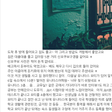
도착 후 방에 들어오고 짐도 풀고~ 아 그리고 방값도 저렴해서 좋았고요
짐은 대충대충 풀고 집이랑 5분 거리 신오쿠보구경을 같어요 ㅎ
신오쿠보 사진은 찍어 둔게 없네요...
배고파서 돈부리도 먹었고요~ 배도 채우고 다시 집으로 돌아 갔어요
주인 아줌마께 돈키호테 위치 여쭤 봤는데 직접 데려다 주셨네요 ㅎ
이것 저것 생필품 사고 짐 정리했더니 잠이...다음날 유니타스 오티가 있어 일찍
6일 숙소에서 10분? 떨어진 유니타스어학원~ 너무 찾기 쉬웠네요 ㅎ
유니타스 3층... 음... 교무실? 같은 곳에서 기다리다가 바로 인터뷰?도 하고
공부는 안해갔으니 도무지... jlpt 시험이랑 비슷한 느낌이였어요.. 아직 jlp
테스트가 끝나고 오티를 4층에서 했고요~ 선생님들 소개 등 전형적인 오티가
오티가 끝나고 잠깐 쉬고 난 뒤에 유니타스에 들어온 각국 학생들만 따로 설
학교 생활에 관련된것, 금지된 것 등등 ... 한국분이 통역을 해줘서 쉽게 이해
학교 오티가 끝난 뒤에는 숙소 동생들과 구청에 가서 거주지 주소 등록을 했