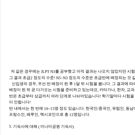
저 같은 경우에는
를 공부했고 아직 결과는 나오지 않았지만 시
JLPT N3
그 결과 초급
정도의 수준
정도의 수준은 초급반에 배정되는 것 
2
! N5~N3
신입생의 경우
우선 반 배정이 된 후
달 뒤 시험을 봅니다
그 결과에 따
,
1
.
배정이 된 뒤 곧 다가오는 시험을 준비하고 있는데요
카타가나
한자
교과
,
,
,
반은 초급부터 상급까지 여러 단계로 나뉘어있습니다
학기말마다 시험을 
!
이 안됩니다
!
반 내에서는 한 반에
명 정도 있습니다
한국인
중국인
유럽인
동남
10~15
.
/
,
,
프랑스인
페루인
멕시코인으로 총
명입니다
,
,
12
.
5. 기숙사에 대해
미나미공원 기숙사
(
)