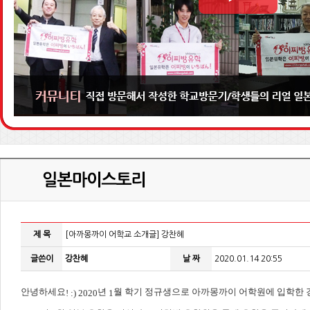
제 목
[아까몽까이 어학교 소개글] 강찬혜
글쓴이
강찬혜
날 짜
2020.01.14 20:55
안녕하세요
년
월 학기 정규생으로 아까몽까이 어학원에 입학한
! :) 2020
1