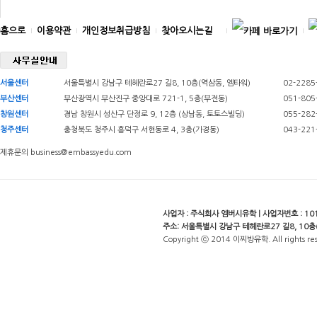
홈으로
이용약관
개인정보취급방침
찾아오시는길
서울센터
서울특별시 강남구 테헤란로27 길8, 10층(역삼동, 엠타워)
02-2285
부산센터
부산광역시 부산진구 중앙대로 721-1, 5층(부전동)
051-805
창원센터
경남 창원시 성산구 단정로 9, 12층 (상남동, 토토스빌딩)
055-282
청주센터
충청북도 청주시 흥덕구 서현동로 4, 3층(가경동)
043-221
제휴문의 business@embassyedu.com
사업자 : 주식회사 엠버시유학 | 사업자번호 : 101-
주소: 서울특별시 강남구 테헤란로27 길8, 10층
Copyright ⓒ 2014 이찌방유학. All rights re