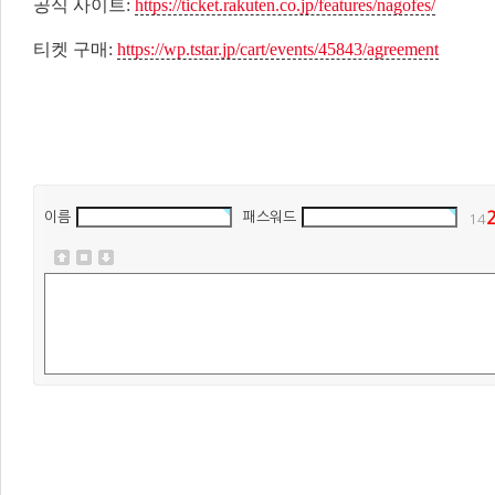
공식 사이트:
https://ticket.rakuten.co.jp/features/nagofes/
티켓 구매:
https://wp.tstar.jp/cart/events/45843/agreement
이름
패스워드
14