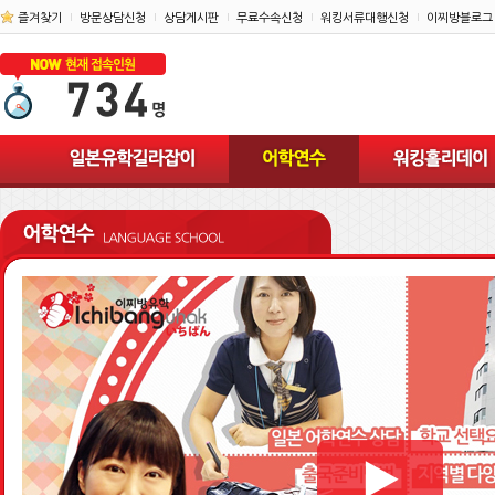
즐겨찾기
방문상담신청
상담게시판
무료수속신청
워킹서류대행신청
이찌방블로그