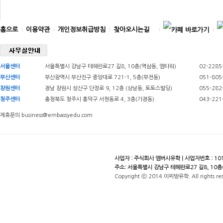
홈으로
이용약관
개인정보취급방침
찾아오시는길
서울센터
서울특별시 강남구 테헤란로27 길8, 10층(역삼동, 엠타워)
02-2285
부산센터
부산광역시 부산진구 중앙대로 721-1, 5층(부전동)
051-805
창원센터
경남 창원시 성산구 단정로 9, 12층 (상남동, 토토스빌딩)
055-282
청주센터
충청북도 청주시 흥덕구 서현동로 4, 3층(가경동)
043-221
제휴문의 business@embassyedu.com
사업자 : 주식회사 엠버시유학 | 사업자번호 : 101-
주소: 서울특별시 강남구 테헤란로27 길8, 10층
Copyright ⓒ 2014 이찌방유학. All rights re