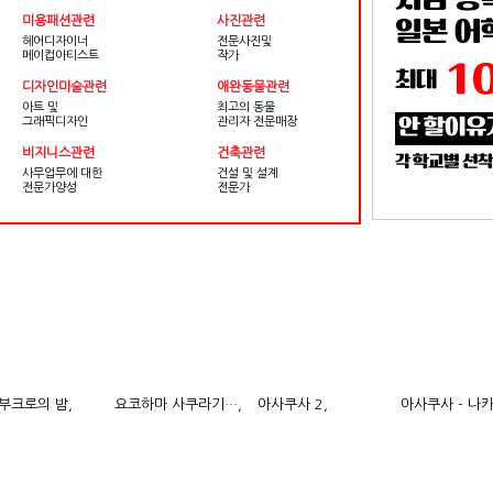
지금 등
미용패션관련
사진관련
일본 어
헤어디자이너
전문사진및
메이컵아티스트
작가
1
최대
디자인미술관련
애완동물관련
아트 및
최고의 동물
그래픽디자인
관리자 전문매장
안 할이유
비지니스관련
건축관련
각 학교별 선착
사무업무에 대한
건설 및 설계
전문가양성
전문가
부크로의 밤,
요코하마 사쿠라기…,
아사쿠사 2,
아사쿠사 - 나