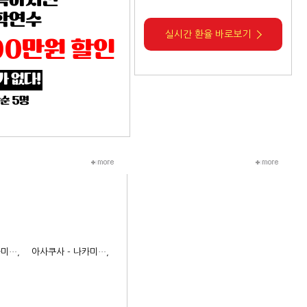
록하시면
학연수
실시간 환율 바로보기
00만원 할인
가 없다!
순 5명
카미…,
아사쿠사 - 나카미…,