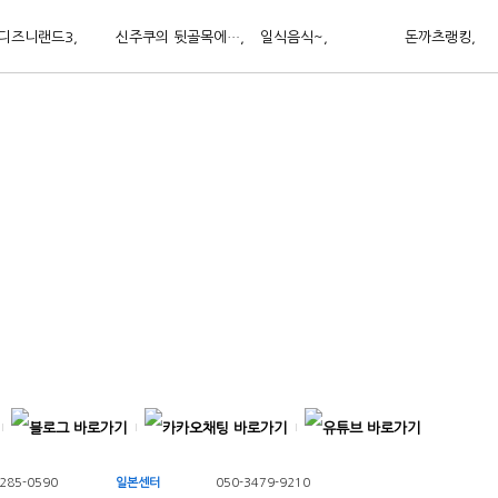
. 이찌방…
디즈니랜드3,
신주쿠의 뒷골목에…,
일식음식~,
돈까츠랭킹,
285-0590
일본센터
050-3479-9210