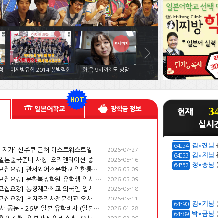
안*태님
64369
유*은님
64368
김*강님
64367
현*진님
64366
지*재님
64365
김*민님
64364
배*인님
64363
점
이찌방유학 2014 봄박람회
화,목 9시까지도 상담
정*기님
64362
정*수님
64361
이*민님
64360
조*하님
64359
3
박*준님
64358
성*동님
64357
김*하님
64356
이*성님
64355
[도쿄 최저가] 신주쿠 근처 이스트웨스트일본어학교 1년 학비 77만엔(전기 44만엔 , 후기 33만엔)
2026-07-27
김*진님
64354
[후기] 일본출국준비 사항_오리엔테이션 중요내용 체크!
2026-06-16
김*지님
64353
[27년 모집요강] 관서외어전문학교 일한통번역학과 지원/학비/시험일정
2026-06-09
정*승님
64352
[27년 모집요강] 문화복장학원 유학생 입시 안내
2026-06-09
[27년 모집요강] 동경제과학교 외국인 입시 정보 안내
2026-05-18
[27년 모집요강] 츠지조리사전문학교 오사카교 학비·접수일정·자격조건 등
2026-05-11
비자 심사 공문 - 26년 일본 유학비자 (일본어 능력 및 재정 서류 기준 변경)
2026-04-28
김*기님
64390