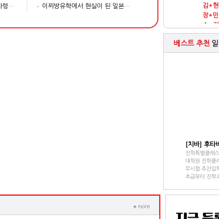
접수완료
홍*민
일본 종전 직후 맥아더 최고사령관이 쓰던 사무실 특별 공개
이찌방유학에서 현실이 된 일본어학연수(마이스토리 김*윤)
접수완료
김*현
접수완료
장*민
접수완료
소*지
접수완료
강*민
베스트 추천
일
접수완료
김*준
접수완료
강*민
접수완료
김*서
[치바] 후
진학특별클래스 
대학원 진학클
무시험 추천입학
초급부터 진학과