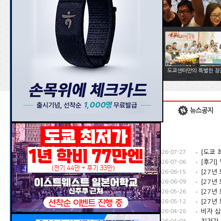
이찌방 오사카 정모후기
일본 어학연수, 이찌방유학
도쿄센터만의 특별한 장
에서 도와드립니다.
[5만엔 할인+최저가] 퓨처디자인일본어학교 1년 688,480엔+한국인 제로 "소도시에서 취업까지 준비"
2026-07-27
[27년 모집요강] 일본전자전문학교 <지원조건, 접수기간, 시험날짜, 학비>
2026-07-06
[27년 모집요강] 관서외어전문학교 일한통번역학과 2027년 외국인 모집정보
2026-06-15
[27년 모집요강] 동경모드학원 외국인 지원자격에서 학비까지
2026-06-09
[합격번호] 26년 2분기 일본 워킹홀리데이 발표 조회 및 이후 절차 안내
2026-05-26
[27년 모집요강] 츠지조리사전문학교 동경교 학비·접수일정·자격조건 등
2026-05-12
일본 미나시 재입국 절차 [워홀 유학생 한국 일시 귀국 방법]
2026-04-28