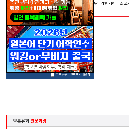
기하님~ 2026년 10월학기부터 jpt315점 혹은 그에 준하는 일본어능력 증명이
하루동안 그만보기
[닫기]
일본유학
전문과정