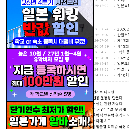
2026년 일본 여름방학 지역별 단기 패키지 [중학생.고등학생.대학생.시니어 한 달 살기~1주부터 가능] 인기 코스별 마감 임박
2026-04-03
[26년] 일본 단기어학연수 열람(특징&학비체크)
2025-12-22
2027년도 JET프로그램 설명회 개최 안내 【8월 9일(일)】
2026-07-24
한일축제한마당 2026 in Seoul 자원봉사자 모집 안내 (8월 10일(월)까지)
2026-07-07
제12회 전국대학생일본어연극대회 모집요강 [모집: 6월 22일(월)~8월 7일(금)]
2026-07-07
국립민속박물관 어린이날 지구 놀이터 일본 부스 안내
2026-04-29
제20회 일본국제만화상 모집요강 [모집기간: 4월 15일(수)~ 6월 30일(화) ]
[렉처 
2026-04-23
2026년 4월 이후의 일한문화교류사업 (공보문화원 주최・후원사업, 홍보지원사업)
2025
2026-04-01
‘제12회 한일포토콘테스트’ 수상작품 발표
2025-12-17
제12회 한국 대학생 일본어 디베이트 대회
한일우
2024-11-22
한일 국교정상화 60주년 기념로고 공모전(~11.22)
2024-11-22
단기연수 문의, 기숙사
사노 켄지로 디자인
화영님~ 오사카지역에 기숙사 이용 가능한 10월 학기 일본어학교 리스트 메일로
혼다 전용 운동장 만든다
자녀 어학연수 3주간 보내려합니다 삿포로지역이요
카메라 생산 완전 자동화
원희님~ 일본 어학연수는 기본적으로 만 18세 이상 입학이 가능하며, 아무리 어려도
'진경의 거인' 주말 첫 공개
항공권 문의
서인님~ 유학비자 진행 절차 등 댓글로 답변해드렸습니다^^
괴물 아이대 히트
학생비자 자격증 필수로 빡세졌다는데 맞나요