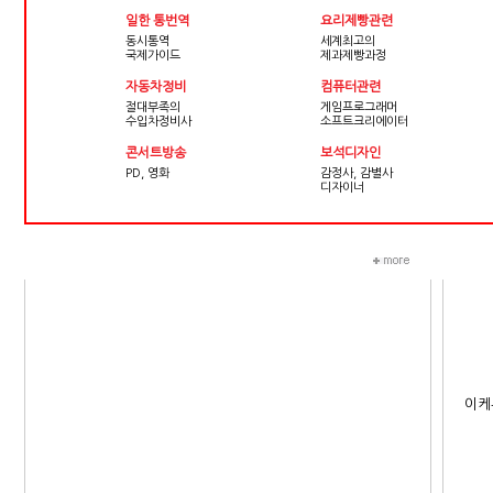
일한 통번역
요리제빵관련
동시통역
세계최고의
국제가이드
제과제빵과정
자동차정비
컴퓨터관련
절대부족의
게임프로그래머
수입차정비사
소프트크리에이터
콘서트방송
보석디자인
PD, 영화
감정사, 감별사
디자이너
이케