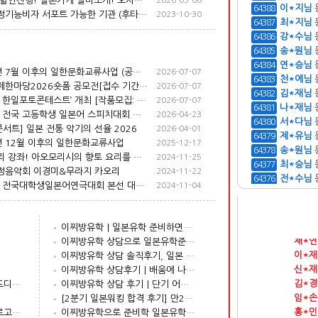
최저가 할인진행! 일본가게 알바소개! 오사카 단기어학연수 J국제학원(126,000엔)
2026-03-06
박*금님
64389
일본특정기능비자 서포트 가능한 기관 (후타바외어학교)
2023-10-30
이*지님
64388
최*지님
64387
강*수님
64386
송*원님
64385
2026년 7월 이후의 일한문화교류사업 (공보문화원 주최・후원사업, 홍보지원사업)
2026-07-07
연*승님
64384
한일축제한마당2026숏폼 공모전[접수 기간: 6월 5일(금) ~ 7월 24일(금) 24:00까지]
2026-07-07
천*에님
64383
제13회 한일포토콘테스트’ 개최 [작품모집: 7월1일(수)~8월31일(월)]
2026-07-07
김*재님
64382
제15회 전국 고등학생 일본어 스피치대회 참가자 모집 안내
2026-04-23
나*재님
64381
콘서트] 일본 전통 악기의 선율 2026
2026-04-01
서*다님
64380
년 12월 이후의 일한문화교류사업
2025-12-17
제*유님
64379
일본요리 강좌! 아오모리시의 향토 요리를 만들어보지 않으실래요?
2024-11-25
송*원님
64378
정음악회 이경미&무라지 카오리
2024-11-22
최*승님
64377
제10회 전국대학생일본어연극대회 본선 대회 [2024년 11월 16일(토)]
2024-11-04
전*수님
64376
이*예님
64375
접수완료
김*정
한*윤님
64374
접수완료
김*정
이찌방유학｜일본유학 준비하면서 의외로 가장 신경 쓴 것(김*우님 1회차)
양*회님
64373
접수완료
강*석
이찌방유학 상담으로 일본유학준비, 출국까지! (박*민님 1회차)
김*백님
64372
접수완료
채*연
이찌방유학 상담 솔직후기, 일본 취업 준비를 위한 3개월 어학연수 시작(김*훈님)
최*민님
64371
접수완료
이*재
이찌방유학 상담후기｜배움에 나이가 무슨 상관? 65세 일본유학 도전기(김*우님 1회차)
김*상님
64370
접수완료
신*재
도쿄 올림픽 엠블럼 원작자 드디어 해명
이찌방유학 상담 후기｜단기 어학연수 준비, 상담부터 달랐던 이유(곽*영님)
접수완료
김*경
[2분기 일본워킹 합격 후기] 만23세 자격증없이 1트 합격 (야옹먀먀)
접수완료
임*손
올림픽 엠블럼 리에쥬 극장 로고와 흡사 의혹
이찌방유학으로 준비학 일본유학 첫걸음(김*석님)