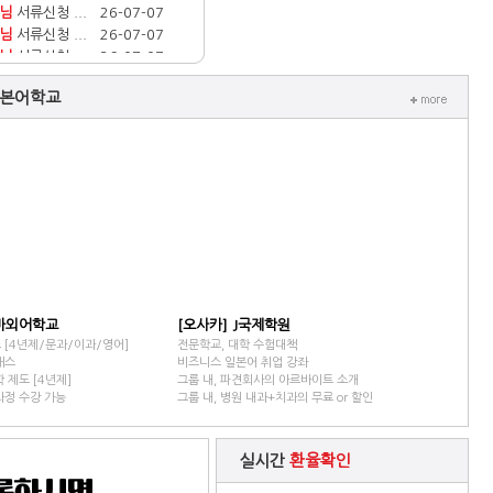
서류신청 ...
26-07-08
님
서류신청 ...
26-07-07
님
서류신청 ...
26-07-07
님
서류신청 ...
26-07-07
님
서류신청 ...
26-07-07
님
본어학교
서류신청 ...
26-07-01
님
서류신청 ...
26-07-01
님
서류신청 ...
26-06-29
님
타바외어학교
[오사카] J국제학원
[4년제/문과/이과/영어]
전문학교, 대학 수험대책
래스
비즈니스 일본어 취업 강좌
 제도 [4년제]
그룹 내, 파견회사의 아르바이트 소개
정 수강 가능
그룹 내, 병원 내과+치과의 무료 or 할인
실시간
환율확인