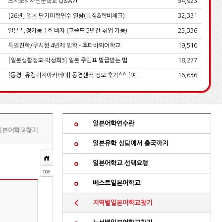
츠지조리사전문학교 Q&A?!
54,923
[26년] 일본 단기어학연수 열람(특징&학비체크)
32,331
일본 특정기능 1호 비자 (고졸도 5년간 취업 가능)
25,336
특별진학/무시험 4년제 입학 - 후타바외어학교
19,510
[일본생활정보-박성희3] 일본 주민표 발급받는 법
18,277
[동경_유랭귀지아카데미] 동경센터 정모 후기^^ [여..
16,636
일본어학연수란
일본어학교찾기
일본유학 상담에서 출국까지
일본어학교 선택요령
베스트일본어학교
지역별일본어학교찾기