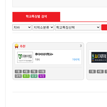
학교특징별 검색
3
후타바외어학교*
치바
치바역