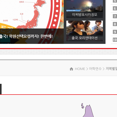
이찌방오사카정모
출국 오리엔테이션
HOME > 어학연수 >
지역별