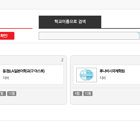
학교이름으로 검색
2
동경JLA일본어학교(구 아스토)
후나바시국제학원
치바
치바