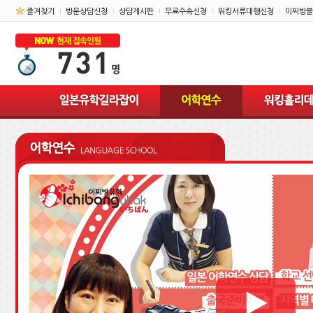
즐겨찾기
방문상담신청
상담게시판
무료수속신청
워킹서류대행신청
이찌방블