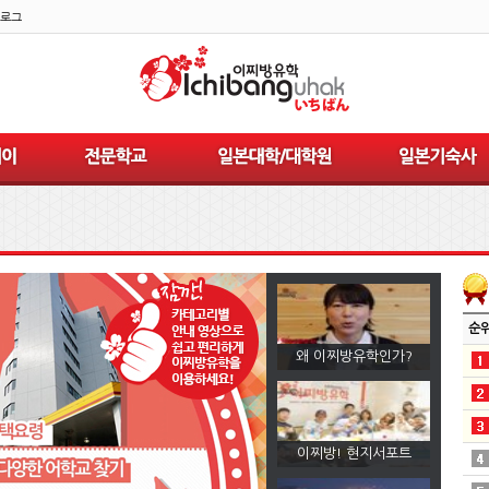
로그
순
왜 이찌방유학인가?
이찌방! 현지서포트