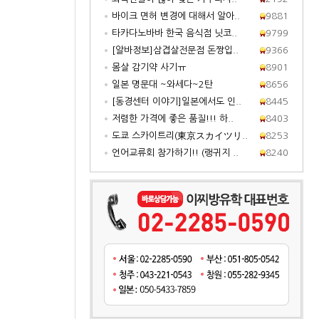
바이크 면허 변경에 대해서 알아..
9881
타카다노바바 한국 음식점 닛코..
9799
[알바정보]삼겹살전문점 돈짱입..
9366
몸살 감기약 사기ㅠ
8901
일본 명문대 ~와세다~2탄
8656
[동경센터 이야기]일본에서도 인..
8445
저렴한 가격에 좋은 품질!!! 하..
8403
도쿄 스카이트리(東京スカイツリ..
8253
언어교류회 참가하기!! (랭귀지 ..
8240