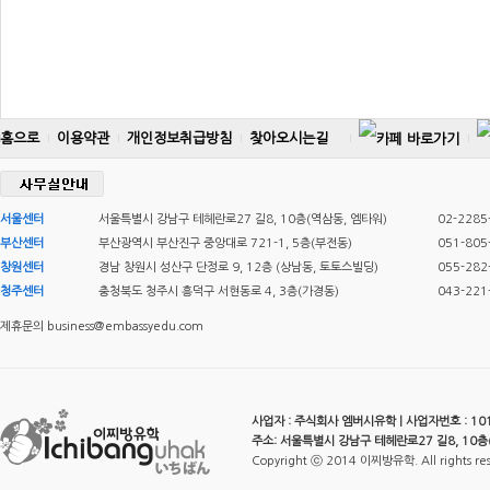
홈으로
이용약관
개인정보취급방침
찾아오시는길
서울센터
서울특별시 강남구 테헤란로27 길8, 10층(역삼동, 엠타워)
02-2285
부산센터
부산광역시 부산진구 중앙대로 721-1, 5층(부전동)
051-805
창원센터
경남 창원시 성산구 단정로 9, 12층 (상남동, 토토스빌딩)
055-282
청주센터
충청북도 청주시 흥덕구 서현동로 4, 3층(가경동)
043-221
제휴문의 business@embassyedu.com
사업자 : 주식회사 엠버시유학 | 사업자번호 : 101-
주소: 서울특별시 강남구 테헤란로27 길8, 10층
Copyright ⓒ 2014 이찌방유학. All rights re