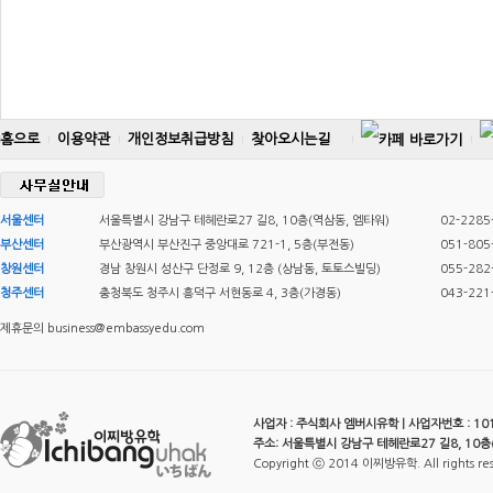
홈으로
이용약관
개인정보취급방침
찾아오시는길
서울센터
서울특별시 강남구 테헤란로27 길8, 10층(역삼동, 엠타워)
02-2285
부산센터
부산광역시 부산진구 중앙대로 721-1, 5층(부전동)
051-805
창원센터
경남 창원시 성산구 단정로 9, 12층 (상남동, 토토스빌딩)
055-282
청주센터
충청북도 청주시 흥덕구 서현동로 4, 3층(가경동)
043-221
제휴문의 business@embassyedu.com
사업자 : 주식회사 엠버시유학 | 사업자번호 : 101-
주소: 서울특별시 강남구 테헤란로27 길8, 10층
Copyright ⓒ 2014 이찌방유학. All rights re