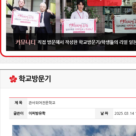
제 목
관서외어전문학교
글쓴이
이찌방유학
날 짜
2025.03.14 