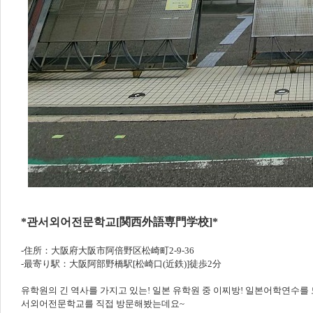
*관서외어전문학교[関西外語専門学校]*
-住所：大阪府大阪市阿倍野区松崎町2-9-36
-最寄り駅：大阪阿部野橋駅[松崎口(近鉄)]徒歩2分
유학원의 긴 역사를 가지고 있는! 일본 유학원 중 이찌방! 일본어학연수
서외어전문학교를 직접 방문해봤는데요~